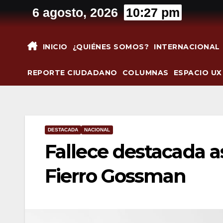
Saltar
6 agosto, 2026
10:27 pm
al
contenido
INICIO
¿QUIÉNES SOMOS?
INTERNACIONAL
REPORTE CIUDADANO
COLUMNAS
ESPACIO UX
DESTACADA
NACIONAL
Fallece destacada 
Fierro Gossman