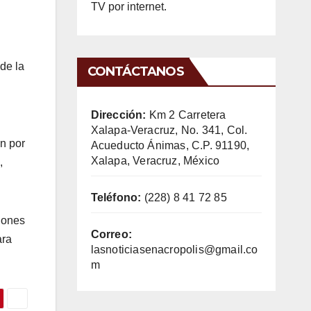
TV por internet.
de la
CONTÁCTANOS
Dirección:
Km 2 Carretera
Xalapa-Veracruz, No. 341, Col.
ón por
Acueducto Ánimas, C.P. 91190,
Xalapa, Veracruz, México
,
Teléfono:
(228) 8 41 72 85
ciones
Correo:
ara
lasnoticiasenacropolis@gmail.co
m