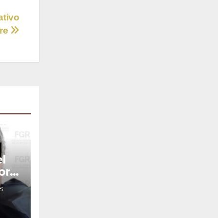
ativo
rre
l
or
S