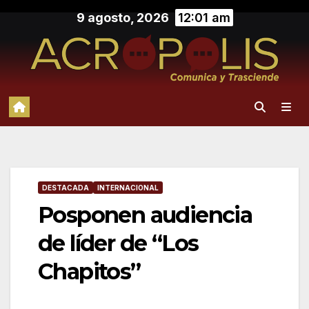
Saltar
9 agosto, 2026
12:01 am
al
contenido
DESTACADA
INTERNACIONAL
Posponen audiencia
de líder de “Los
Chapitos”