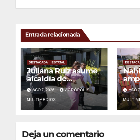
entradas
Entrada relacionada
DESTACADA
ESTATAL
DESTACA
Juliana Ruiz asume
Nahl
alcaldía de
ampl
Ixhuatlán del
Vera
AGO 7, 2026
ACRÓPOLIS
AGO 7
Sureste
solu
MULTIMEDIOS
inge
MULTIM
Deja un comentario