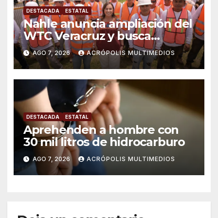
DESTACADA
ESTATAL
Nahle anuncia ampliación del
WTC Veracruz y busca
solución para ingenio en crisis
AGO 7, 2026
ACRÓPOLIS MULTIMEDIOS
DESTACADA
ESTATAL
Aprehenden a hombre con
30 mil litros de hidrocarburo
AGO 7, 2026
ACRÓPOLIS MULTIMEDIOS