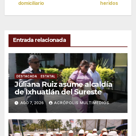
domiciliario
heridos
de
entradas
Entrada relacionada
DESTACADA
ESTATAL
Juliana Ruiz asume alcaldía
de Ixhuatlán del Sureste
AGO 7, 2026
ACRÓPOLIS MULTIMEDIOS