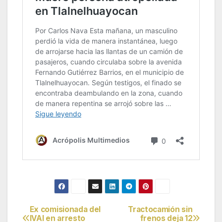
Ex comisionada del
Tractocamión sin
Navegación
IVAI en arresto
frenos deja 12