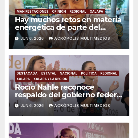
MANIFESTACIONES
OPINIÓN
REGIONAL
XALAPA
Hay muchos retos en materia
energética de parte del
gobierno: “Movimiento de
JUN 6, 2026
ACRÓPOLIS MULTIMEDIOS
Lucha Social”
DESTACADA
ESTATAL
NACIONAL
POLÍTICA
REGIONAL
XALAPA
XALAPA Y LA REGIÓN
Rocío Nahle reconoce
respaldo del gobierno federal
en beneficio de los jóvenes
JUN 6, 2026
ACRÓPOLIS MULTIMEDIOS