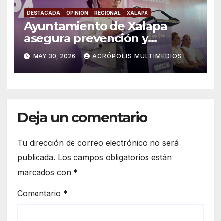
DESTACADA
OPINIÓN
REGIONAL
XALAPA
Ayuntamiento de Xalapa
asegura prevención y
atención a violencia de
MAY 30, 2026
ACRÓPOLIS MULTIMEDIOS
género
Deja un comentario
Tu dirección de correo electrónico no será
publicada.
Los campos obligatorios están
marcados con
*
Comentario
*