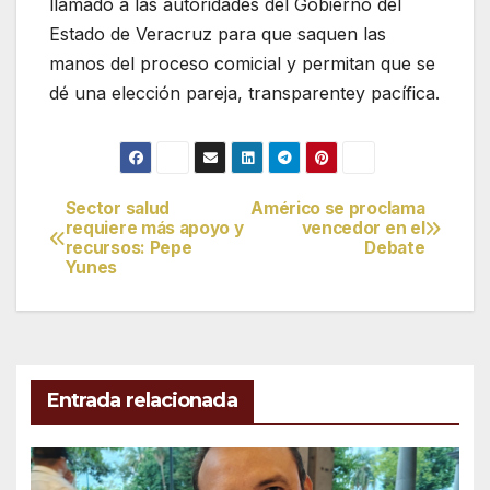
llamado a las autoridades del Gobierno del
Estado de Veracruz para que saquen las
manos del proceso comicial y permitan que se
dé una elección pareja, transparente
y
pacífica.
Sector salud
Américo se proclama
Navegación
requiere más apoyo y
vencedor en el
recursos: Pepe
Debate
de
Yunes
entradas
Entrada relacionada