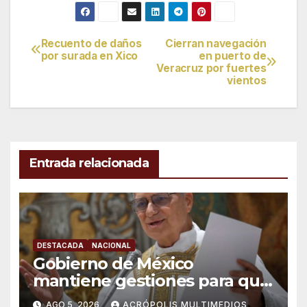
Recuento de daños
Cierran navegación
Navegación
por surada en Xico
en puerto de
Veracruz por fuertes
de
vientos
entradas
Entrada relacionada
DESTACADA
NACIONAL
Gobierno de México
mantiene gestiones para que
el Papa León XIV visite el país
AGO 5, 2026
ACRÓPOLIS MULTIMEDIOS