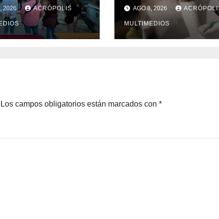
imas en Xalapa
Gato
, 2026
ACRÓPOLIS
AGO 8, 2026
ACRÓPOLI
EDIOS
MULTIMEDIOS
Los campos obligatorios están marcados con
*