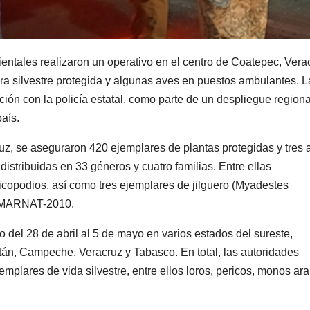
ntales realizaron un operativo en el centro de Coatepec, Vera
ora silvestre protegida y algunas aves en puestos ambulantes. L
ión con la policía estatal, como parte de un despliegue regiona
país.
uz
, se aseguraron 420 ejemplares de plantas protegidas y tres 
istribuidas en 33 géneros y cuatro familias. Entre ellas
icopodios, así como tres ejemplares de jilguero (Myadestes
SEMARNAT-2010.
o del 28 de abril al 5 de mayo en varios estados del sureste,
n, Campeche, Veracruz y Tabasco. En total, las autoridades
mplares de vida silvestre, entre ellos loros, pericos, monos ara