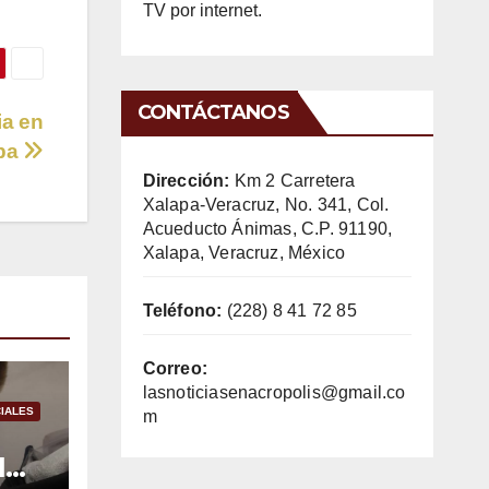
TV por internet.
CONTÁCTANOS
ia en
pa
Dirección:
Km 2 Carretera
Xalapa-Veracruz, No. 341, Col.
Acueducto Ánimas, C.P. 91190,
Xalapa, Veracruz, México
Teléfono:
(228) 8 41 72 85
Correo:
lasnoticiasenacropolis@gmail.co
IALES
m
l