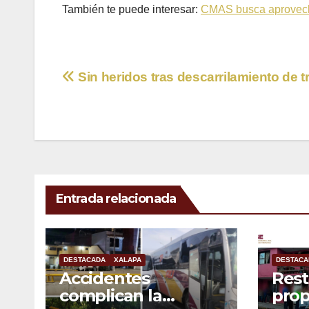
También te puede interesar:
CMAS busca aprovecha
Navegación
Sin heridos tras descarrilamiento de t
de
entradas
Entrada relacionada
DESTACADA
XALAPA
DESTACA
Accidentes
Rest
complican la
prop