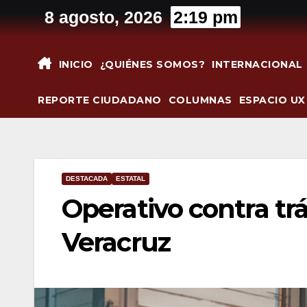
Saltar
8 agosto, 2026
2:19 pm
al
contenido
INICIO
¿QUIÉNES SOMOS?
INTERNACIONAL
REPORTE CIUDADANO
COLUMNAS
ESPACIO UX
DESTACADA
ESTATAL
Operativo contra trá
Veracruz