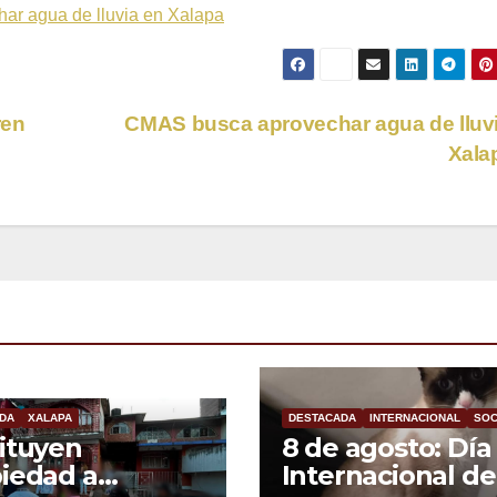
r agua de lluvia en Xalapa
ren
CMAS busca aprovechar agua de lluv
Xala
DA
XALAPA
DESTACADA
INTERNACIONAL
SOC
ituyen
8 de agosto: Día
iedad a
Internacional de