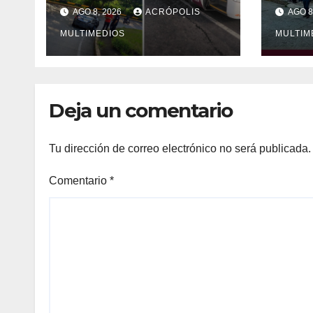
mañana en Xalapa
víct
AGO 8, 2026
ACRÓPOLIS
AGO 8
MULTIMEDIOS
MULTIM
Deja un comentario
Tu dirección de correo electrónico no será publicada.
Comentario
*