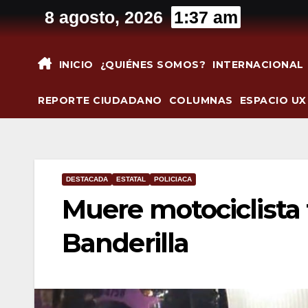
Saltar
8 agosto, 2026
1:37 am
al
contenido
INICIO
¿QUIÉNES SOMOS?
INTERNACIONAL
REPORTE CIUDADANO
COLUMNAS
ESPACIO UX
DESTACADA
ESTATAL
POLICIACA
Muere motociclista 
Banderilla