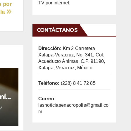
TV por internet.
s por
sla
CONTÁCTANOS
Dirección:
Km 2 Carretera
Xalapa-Veracruz, No. 341, Col.
Acueducto Ánimas, C.P. 91190,
Xalapa, Veracruz, México
Teléfono:
(228) 8 41 72 85
mil
Correo:
lasnoticiasenacropolis@gmail.co
S
m