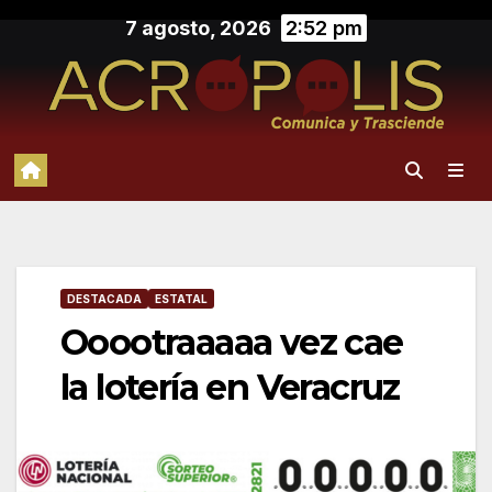
Saltar
7 agosto, 2026
2:52 pm
al
contenido
DESTACADA
ESTATAL
Ooootraaaaa vez cae
la lotería en Veracruz