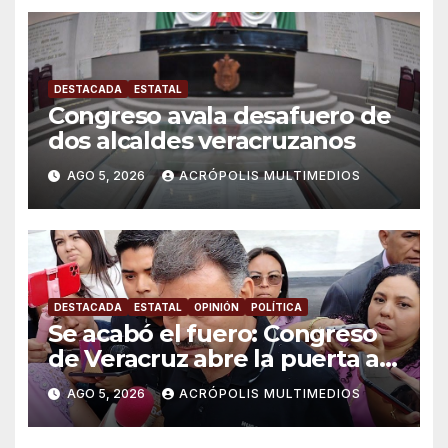
DESTACADA
ESTATAL
Congreso avala desafuero de
dos alcaldes veracruzanos
AGO 5, 2026
ACRÓPOLIS MULTIMEDIOS
DESTACADA
ESTATAL
OPINIÓN
POLÍTICA
Se acabó el fuero: Congreso
de Veracruz abre la puerta a
proceso penal contra alcalde
AGO 5, 2026
ACRÓPOLIS MULTIMEDIOS
de Úrsulo Galván