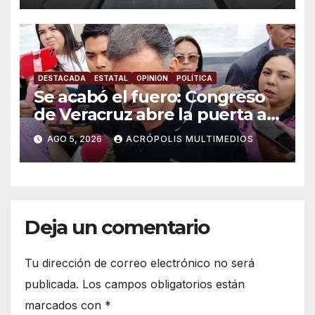
DESTACADA
ESTATAL
OPINIÓN
POLÍTICA
Se acabó el fuero: Congreso
de Veracruz abre la puerta a
proceso penal contra alcalde
AGO 5, 2026
ACRÓPOLIS MULTIMEDIOS
de Úrsulo Galván
Deja un comentario
Tu dirección de correo electrónico no será
publicada.
Los campos obligatorios están
marcados con
*