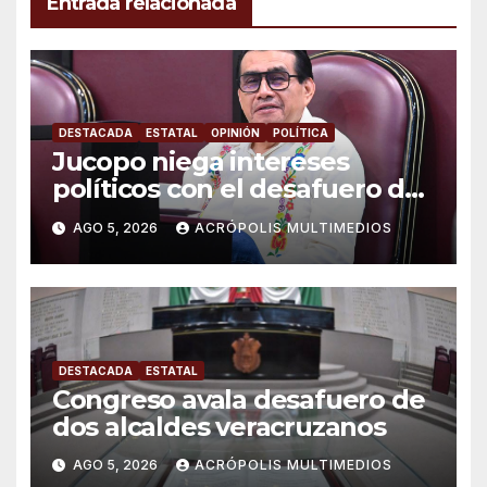
Entrada relacionada
DESTACADA
ESTATAL
OPINIÓN
POLÍTICA
Jucopo niega intereses
políticos con el desafuero de
alcaldes
AGO 5, 2026
ACRÓPOLIS MULTIMEDIOS
DESTACADA
ESTATAL
Congreso avala desafuero de
dos alcaldes veracruzanos
AGO 5, 2026
ACRÓPOLIS MULTIMEDIOS