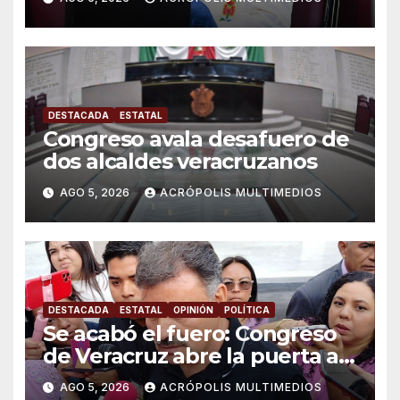
DESTACADA
ESTATAL
Congreso avala desafuero de
dos alcaldes veracruzanos
AGO 5, 2026
ACRÓPOLIS MULTIMEDIOS
DESTACADA
ESTATAL
OPINIÓN
POLÍTICA
Se acabó el fuero: Congreso
de Veracruz abre la puerta a
proceso penal contra alcalde
AGO 5, 2026
ACRÓPOLIS MULTIMEDIOS