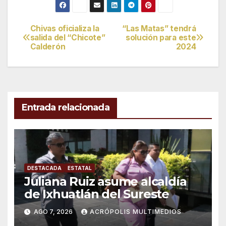
Chivas oficializa la
“Las Matas” tendrá
Navegación
salida del “Chicote”
solución para este
Calderón
2024
de
entradas
Entrada relacionada
DESTACADA
ESTATAL
Juliana Ruiz asume alcaldía
de Ixhuatlán del Sureste
AGO 7, 2026
ACRÓPOLIS MULTIMEDIOS