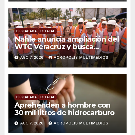
DESTACADA
ESTATAL
Nahle anuncia ampliación del
WTC Veracruz y busca
solución para ingenio en crisis
AGO 7, 2026
ACRÓPOLIS MULTIMEDIOS
DESTACADA
ESTATAL
Aprehenden a hombre con
30 mil litros de hidrocarburo
AGO 7, 2026
ACRÓPOLIS MULTIMEDIOS