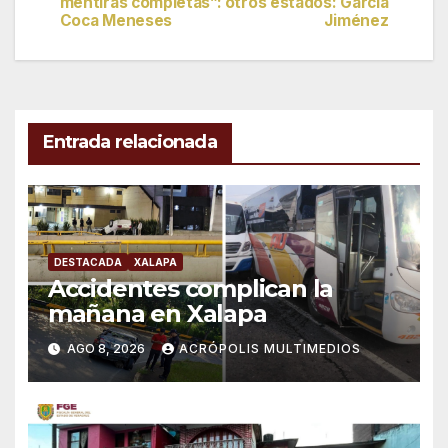
mentiras completas”:
otros estados: García
de
Coca Meneses
Jiménez
entradas
Entrada relacionada
DESTACADA
XALAPA
Accidentes complican la
mañana en Xalapa
AGO 8, 2026
ACRÓPOLIS MULTIMEDIOS