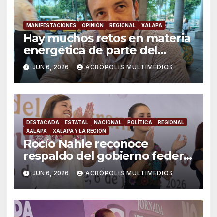
MANIFESTACIONES
OPINIÓN
REGIONAL
XALAPA
Hay muchos retos en materia
energética de parte del
gobierno: “Movimiento de
JUN 6, 2026
ACRÓPOLIS MULTIMEDIOS
Lucha Social”
DESTACADA
ESTATAL
NACIONAL
POLÍTICA
REGIONAL
XALAPA
XALAPA Y LA REGIÓN
Rocío Nahle reconoce
respaldo del gobierno federal
en beneficio de los jóvenes
JUN 6, 2026
ACRÓPOLIS MULTIMEDIOS