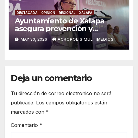
DESTACADA
OPINIÓN
REGIONAL
XALAPA
Ayuntamiento de Xalapa
asegura prevención y
atención a violencia de
MAY 30, 2026
ACRÓPOLIS MULTIMEDIOS
género
Deja un comentario
Tu dirección de correo electrónico no será
publicada.
Los campos obligatorios están
marcados con
*
Comentario
*