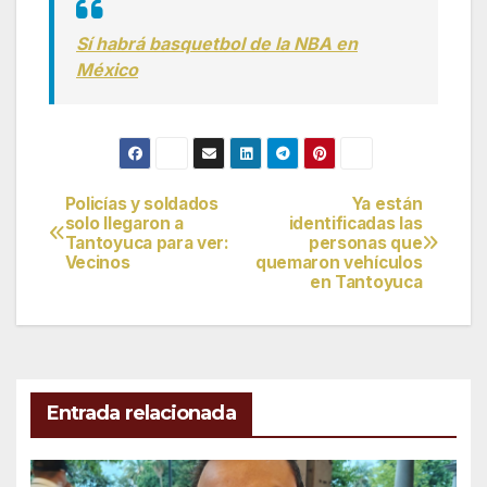
Sí habrá basquetbol de la NBA en
México
Policías y soldados
Ya están
Navegación
solo llegaron a
identificadas las
Tantoyuca para ver:
personas que
de
Vecinos
quemaron vehículos
en Tantoyuca
entradas
Entrada relacionada