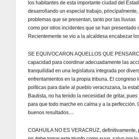
los habitantes de esta importante ciudad del Est
desarrollando un especial trabajo, principalmente,
problemas que se presentan, tanto por las lluvias
como por otros incidentes que se han presentado 
Recientemente se vio a la alcaldesa encabezar los
SE EQUIVOCARON AQUELLOS QUE PENSARON que e
capacidad para coordinar adecuadamente las acci
tranquilidad en una legislatura integrada por div
enfrentamientos en la propia tribuna. El congreso l
políticas para darle al pueblo veracruzana, la est
Bautista, no ha tenido la necesidad de gritar, pues
para que todo marche en calma y a la perfección. 
buenos resultados…
COAHUILA NO ES VERACRUZ, definitivamente, por lo
no debe tomar este triunfo como suyo, salvo por l