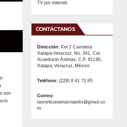
TV por internet.
CONTÁCTANOS
Dirección:
Km 2 Carretera
Xalapa-Veracruz, No. 341, Col.
Acueducto Ánimas, C.P. 91190,
Xalapa, Veracruz, México
lo
Teléfono:
(228) 8 41 72 85
a
no son
Correo:
icio
lasnoticiasenacropolis@gmail.co
m