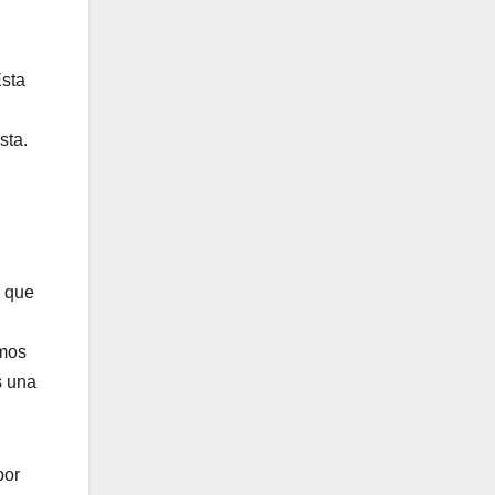
Esta
sta.
n que
smos
s una
…
por