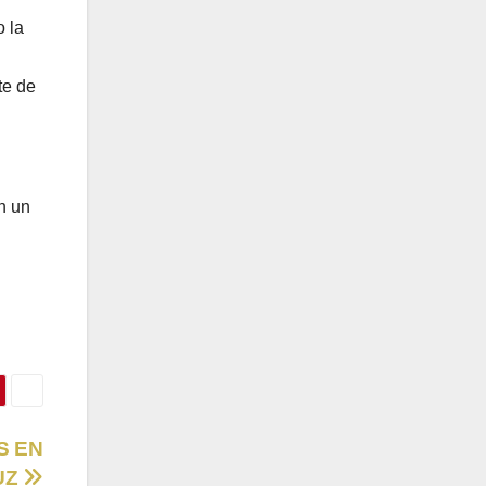
o la
te de
n un
S EN
UZ