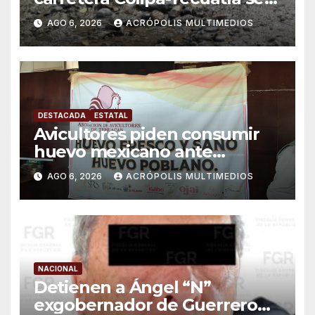
convierte en un riesgo diario
AGO 6, 2026
ACRÓPOLIS MULTIMEDIOS
DESTACADA
ESTATAL
Avicultores piden consumir
huevo mexicano ante
importaciones
AGO 6, 2026
ACRÓPOLIS MULTIMEDIOS
NACIONAL
Detienen a Ángel “N”
exgobernador de Guerrero