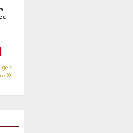
ra
as.
xigen
rno