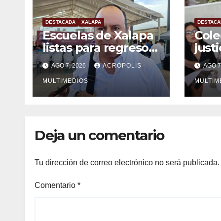
DESTACADA
XALAPA
DESTACA
Escuelas de Xalapa
Cole
listas para regreso a
just
clases
Zulm
AGO 7, 2026
ACRÓPOLIS
AGO 7
MULTIMEDIOS
MULTIM
Deja un comentario
Tu dirección de correo electrónico no será publicada.
Comentario
*