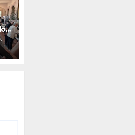
do
S
esta