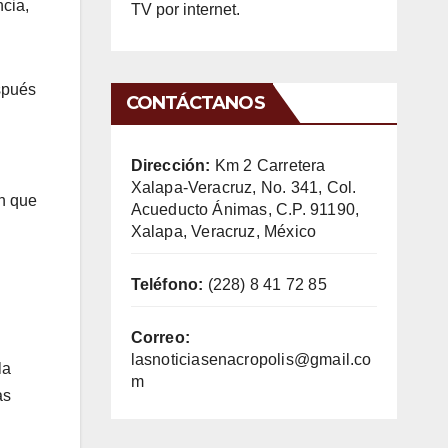
ncia,
TV por internet.
espués
CONTÁCTANOS
Dirección:
Km 2 Carretera
Xalapa-Veracruz, No. 341, Col.
in que
Acueducto Ánimas, C.P. 91190,
Xalapa, Veracruz, México
Teléfono:
(228) 8 41 72 85
Correo:
lasnoticiasenacropolis@gmail.co
la
m
as