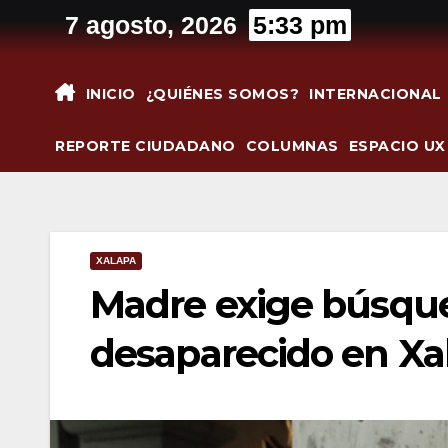
Saltar
7 agosto, 2026
5:33 pm
al
contenido
INICIO
¿QUIÉNES SOMOS?
INTERNACIONAL
REPORTE CIUDADANO
COLUMNAS
ESPACIO UX
XALAPA
Madre exige búsque
desaparecido en Xa