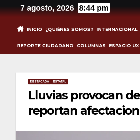
Saltar
7 agosto, 2026
8:44 pm
al
contenido
INICIO
¿QUIÉNES SOMOS?
INTERNACIONAL
REPORTE CIUDADANO
COLUMNAS
ESPACIO UX
DESTACADA
ESTATAL
Lluvias provocan de
reportan afectacion