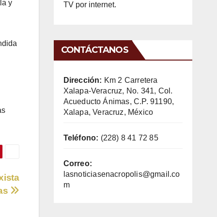
la y
TV por internet.
ndida
CONTÁCTANOS
Dirección:
Km 2 Carretera
Xalapa-Veracruz, No. 341, Col.
Acueducto Ánimas, C.P. 91190,
as
Xalapa, Veracruz, México
Teléfono:
(228) 8 41 72 85
Correo:
lasnoticiasenacropolis@gmail.co
xista
m
tas