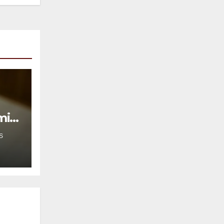
mil
S