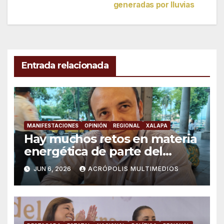
de
generadas por lluvias
entradas
Entrada relacionada
MANIFESTACIONES
OPINIÓN
REGIONAL
XALAPA
Hay muchos retos en materia
energética de parte del
gobierno: “Movimiento de
JUN 6, 2026
ACRÓPOLIS MULTIMEDIOS
Lucha Social”