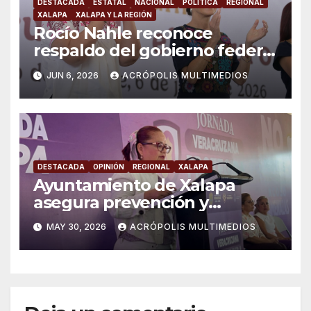
DESTACADA
ESTATAL
NACIONAL
POLÍTICA
REGIONAL
XALAPA
XALAPA Y LA REGIÓN
Rocío Nahle reconoce
respaldo del gobierno federal
en beneficio de los jóvenes
JUN 6, 2026
ACRÓPOLIS MULTIMEDIOS
DESTACADA
OPINIÓN
REGIONAL
XALAPA
Ayuntamiento de Xalapa
asegura prevención y
atención a violencia de
MAY 30, 2026
ACRÓPOLIS MULTIMEDIOS
género