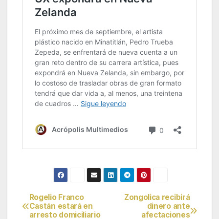
Rogelio Franco
Zongolica recibirá
Navegación
Castán estará en
dinero ante
arresto domiciliario
afectaciones