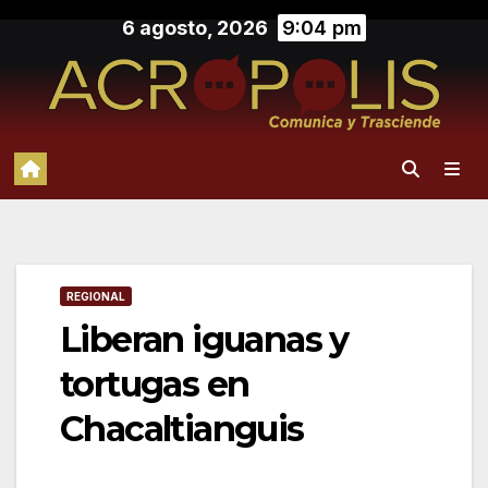
Saltar
6 agosto, 2026
9:04 pm
al
contenido
REGIONAL
Liberan iguanas y
tortugas en
Chacaltianguis