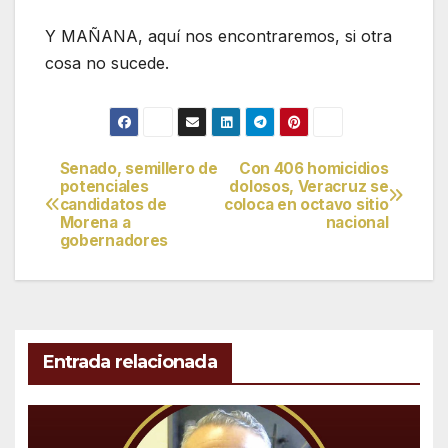
Y MAÑANA, aquí nos encontraremos, si otra
cosa no sucede.
Senado, semillero de
Con 406 homicidios
Navegación
potenciales
dolosos, Veracruz se
candidatos de
coloca en octavo sitio
de
Morena a
nacional
gobernadores
entradas
Entrada relacionada