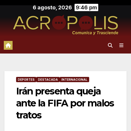
Saltar
6 agosto, 2026
9:46 pm
al
contenido
DEPORTES
DESTACADA
INTERNACIONAL
Irán presenta queja
ante la FIFA por malos
tratos