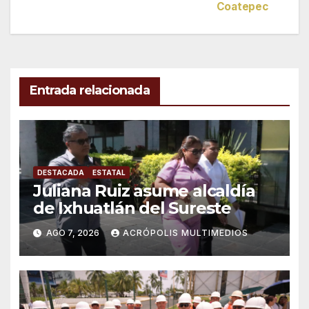
de
Coatepec
entradas
Entrada relacionada
DESTACADA
ESTATAL
Juliana Ruiz asume alcaldía
de Ixhuatlán del Sureste
AGO 7, 2026
ACRÓPOLIS MULTIMEDIOS