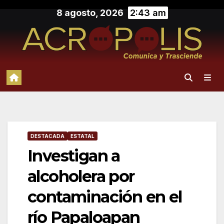
Saltar
8 agosto, 2026
2:43 am
al
contenido
DESTACADA
ESTATAL
Investigan a
alcoholera por
contaminación en el
río Papaloapan