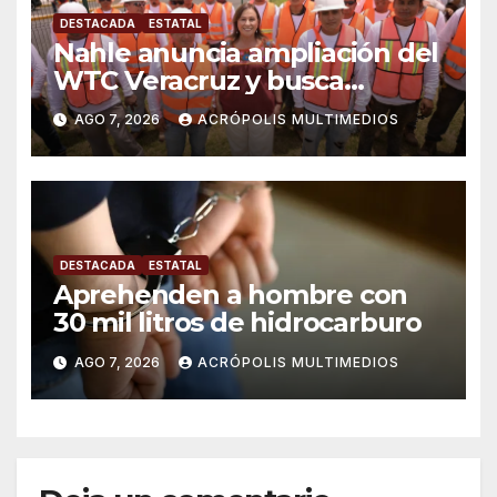
DESTACADA
ESTATAL
Nahle anuncia ampliación del
WTC Veracruz y busca
solución para ingenio en crisis
AGO 7, 2026
ACRÓPOLIS MULTIMEDIOS
DESTACADA
ESTATAL
Aprehenden a hombre con
30 mil litros de hidrocarburo
AGO 7, 2026
ACRÓPOLIS MULTIMEDIOS