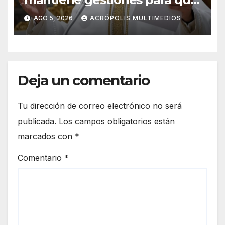
el Papa León XIV visite el país
AGO 5, 2026
ACRÓPOLIS MULTIMEDIOS
Deja un comentario
Tu dirección de correo electrónico no será
publicada.
Los campos obligatorios están
marcados con
*
Comentario
*