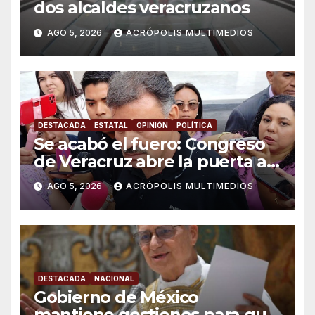
dos alcaldes veracruzanos
AGO 5, 2026
ACRÓPOLIS MULTIMEDIOS
DESTACADA
ESTATAL
OPINIÓN
POLÍTICA
Se acabó el fuero: Congreso
de Veracruz abre la puerta a
proceso penal contra alcalde
AGO 5, 2026
ACRÓPOLIS MULTIMEDIOS
de Úrsulo Galván
DESTACADA
NACIONAL
Gobierno de México
mantiene gestiones para que