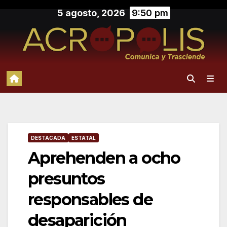
Saltar
5 agosto, 2026
9:50 pm
al
contenido
DESTACADA
ESTATAL
Aprehenden a ocho
presuntos
responsables de
desaparición