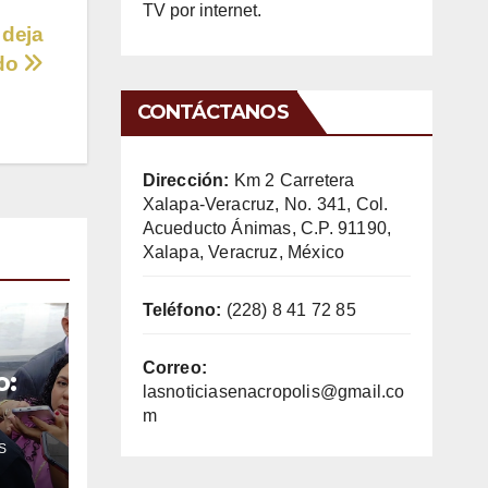
TV por internet.
 deja
ido
CONTÁCTANOS
Dirección:
Km 2 Carretera
Xalapa-Veracruz, No. 341, Col.
Acueducto Ánimas, C.P. 91190,
Xalapa, Veracruz, México
Teléfono:
(228) 8 41 72 85
Correo:
o:
lasnoticiasenacropolis@gmail.co
m
S
o