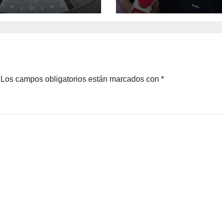
penal contra
alcalde de Úrsul
Galván
Los campos obligatorios están marcados con
*