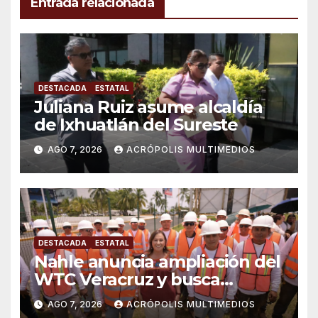
Entrada relacionada
DESTACADA
ESTATAL
Juliana Ruiz asume alcaldía
de Ixhuatlán del Sureste
AGO 7, 2026
ACRÓPOLIS MULTIMEDIOS
DESTACADA
ESTATAL
Nahle anuncia ampliación del
WTC Veracruz y busca
solución para ingenio en crisis
AGO 7, 2026
ACRÓPOLIS MULTIMEDIOS