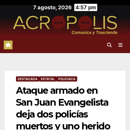
Saltar
7 agosto, 2026
4:57 pm
al
contenido
DESTACADA
ESTATAL
POLICIACA
Ataque armado en
San Juan Evangelista
deja dos policías
muertos y uno herido