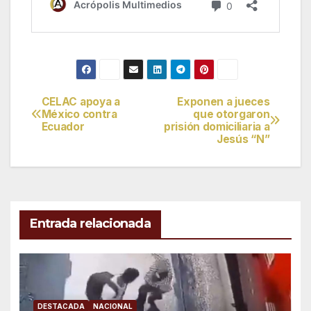
CELAC apoya a
Exponen a jueces
Navegación
México contra
que otorgaron
Ecuador
prisión domiciliaria a
de
Jesús “N”
entradas
Entrada relacionada
DESTACADA
NACIONAL