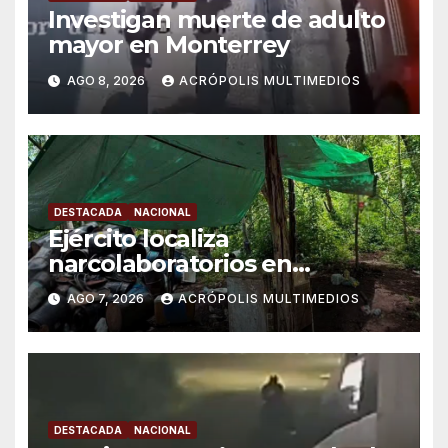
Investigan muerte de adulto
mayor en Monterrey
AGO 8, 2026
ACRÓPOLIS MULTIMEDIOS
DESTACADA
NACIONAL
Ejército localiza
narcolaboratorios en
Michoacán
AGO 7, 2026
ACRÓPOLIS MULTIMEDIOS
DESTACADA
NACIONAL