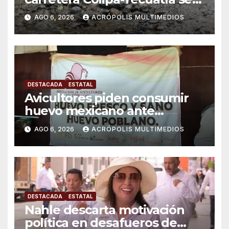
convierte en un riesgo diario
AGO 6, 2026
ACRÓPOLIS MULTIMEDIOS
DESTACADA
ESTATAL
Avicultores piden consumir
huevo mexicano ante
importaciones
AGO 6, 2026
ACRÓPOLIS MULTIMEDIOS
DESTACADA
ESTATAL
Nahle descarta motivación
política en desafueros de