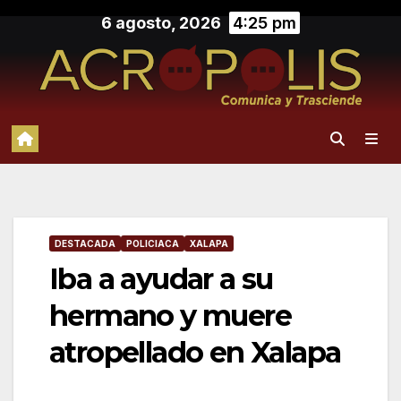
Saltar
6 agosto, 2026
4:25 pm
al
contenido
DESTACADA
POLICIACA
XALAPA
Iba a ayudar a su
hermano y muere
atropellado en Xalapa