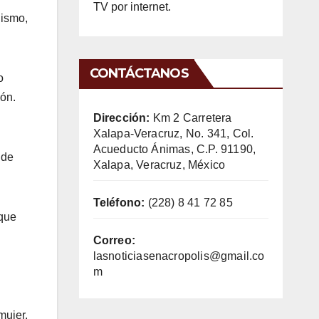
TV por internet.
lismo,
CONTÁCTANOS
o
ión.
Dirección:
Km 2 Carretera
Xalapa-Veracruz, No. 341, Col.
Acueducto Ánimas, C.P. 91190,
 de
Xalapa, Veracruz, México
Teléfono:
(228) 8 41 72 85
 que
n
Correo:
lasnoticiasenacropolis@gmail.co
m
mujer.