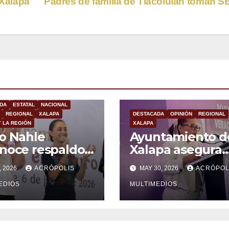
-Xalapa
Padres de familia de Tlacolulan toman 
DA
ESTATAL
NACIONAL
REGIONAL
XALAPA
DESTACADA
OPINIÓN
REGIONAL
Y LA REGIÓN
XALAPA
o Nahle
Ayuntamiento d
noce respaldo
Xalapa asegura
gobierno
prevención y
, 2026
ACRÓPOLIS
MAY 30, 2026
ACRÓPOL
ral en beneficio
atención a viole
os jóvenes
EDIOS
de género
MULTIMEDIOS