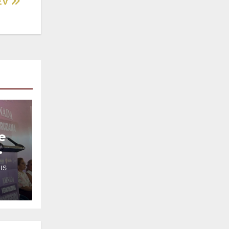
SEV
e
IS
ncia