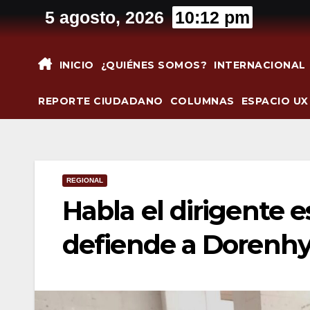
Saltar
5 agosto, 2026
10:12 pm
al
contenido
INICIO
¿QUIÉNES SOMOS?
INTERNACIONAL
REPORTE CIUDADANO
COLUMNAS
ESPACIO UX
REGIONAL
Habla el dirigente 
defiende a Dorenhy