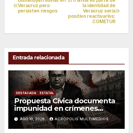
Disminuyen lluvias en
El tranvía es parte de
Navegación
Veracruz pero
la identidad de
persisten riesgos
Veracruz sería
de
positivo reactivarlos:
COMETUR
entradas
Entrada relacionada
DESTACADA
ESTATAL
Propuesta Cívica documenta
impunidad en crímenes
contra periodistas en
AGO 10, 2026
ACRÓPOLIS MULTIMEDIOS
Veracruz