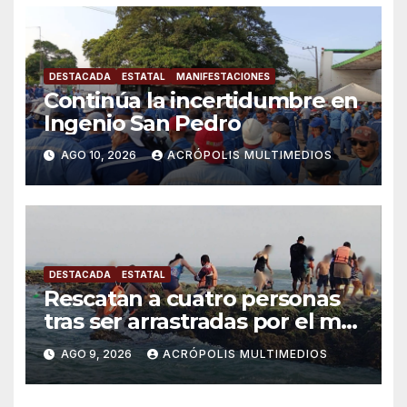
DESTACADA
ESTATAL
MANIFESTACIONES
Continúa la incertidumbre en
Ingenio San Pedro
AGO 10, 2026
ACRÓPOLIS MULTIMEDIOS
DESTACADA
ESTATAL
Rescatan a cuatro personas
tras ser arrastradas por el mar
en Chachalacas
AGO 9, 2026
ACRÓPOLIS MULTIMEDIOS