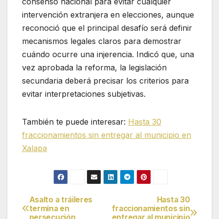
consenso nacional para evitar cualquier
intervención extranjera en elecciones, aunque
reconoció que el principal desafío será definir
mecanismos legales claros para demostrar
cuándo ocurre una injerencia. Indicó que, una
vez aprobada la reforma, la legislación
secundaria deberá precisar los criterios para
evitar interpretaciones subjetivas.
También te puede interesar:
Hasta 30
fraccionamientos sin entregar al municipio en
Xalapa
Asalto a tráileres
Hasta 30
Navegación
termina en
fraccionamientos sin
persecución
entregar al municipio