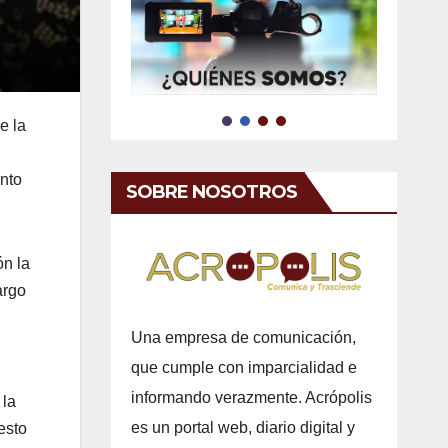
e la
nto
SOBRE NOSOTROS
ón la
argo
Una empresa de comunicación,
que cumple con imparcialidad e
informando verazmente. Acrópolis
 la
es un portal web, diario digital y
esto