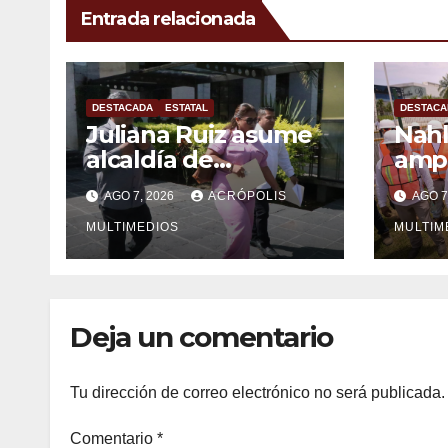
Entrada relacionada
DESTACADA
ESTATAL
DESTACA
Juliana Ruiz asume
Nahl
alcaldía de
ampl
Ixhuatlán del
Vera
AGO 7, 2026
ACRÓPOLIS
AGO 7
Sureste
solu
MULTIMEDIOS
inge
MULTIM
Deja un comentario
Tu dirección de correo electrónico no será publicada.
Comentario
*