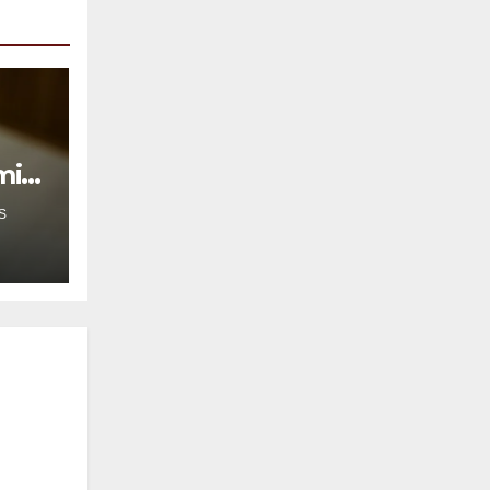
mil
S