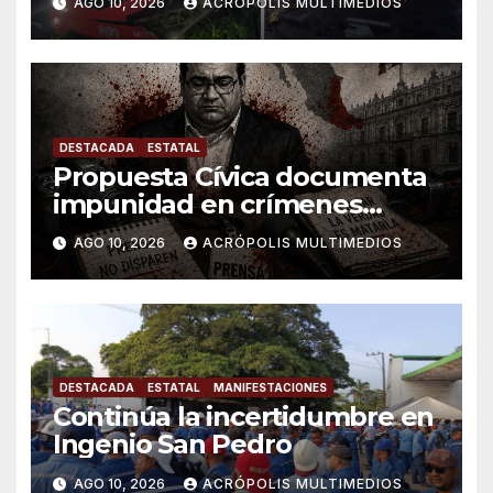
AGO 10, 2026
ACRÓPOLIS MULTIMEDIOS
DESTACADA
ESTATAL
Propuesta Cívica documenta
impunidad en crímenes
contra periodistas en
AGO 10, 2026
ACRÓPOLIS MULTIMEDIOS
Veracruz
DESTACADA
ESTATAL
MANIFESTACIONES
Continúa la incertidumbre en
Ingenio San Pedro
AGO 10, 2026
ACRÓPOLIS MULTIMEDIOS