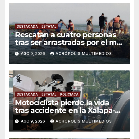
DESTACADA
ESTATAL
Rescatan a cuatro personas
tras ser arrastradas por el mar
en Chachalacas
AGO 9, 2026
ACRÓPOLIS MULTIMEDIOS
DESTACADA
ESTATAL
POLICIACA
Motociclista pierde la vida
tras accidente en la Xalapa-
Veracruz
AGO 9, 2026
ACRÓPOLIS MULTIMEDIOS