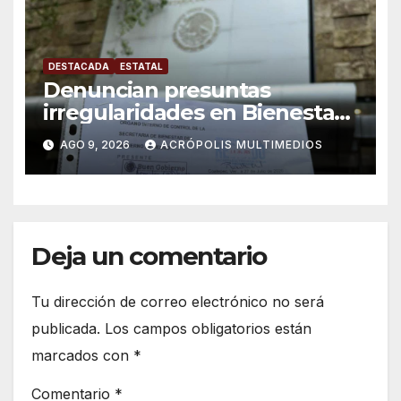
DESTACADA
ESTATAL
Denuncian presuntas
irregularidades en Bienestar
de Coatepec
AGO 9, 2026
ACRÓPOLIS MULTIMEDIOS
Deja un comentario
Tu dirección de correo electrónico no será
publicada.
Los campos obligatorios están
marcados con
*
Comentario
*