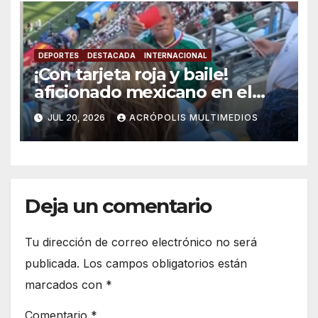
DEPORTES
DESTACADA
INTERNACIONAL
¡Con tarjeta roja y baile!
aficionado mexicano en el
mundial 2026 se viraliza
JUL 20, 2026
ACRÓPOLIS MULTIMEDIOS
Deja un comentario
Tu dirección de correo electrónico no será
publicada.
Los campos obligatorios están
marcados con
*
Comentario
*