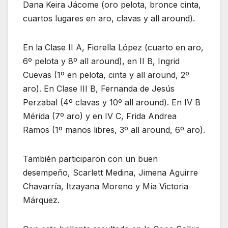
Dana Keira Jácome (oro pelota, bronce cinta,
cuartos lugares en aro, clavas y all around).
En la Clase II A, Fiorella López (cuarto en aro,
6º pelota y 8º all around), en II B, Ingrid
Cuevas (1º en pelota, cinta y all around, 2º
aro). En Clase III B, Fernanda de Jesús
Perzabal (4º clavas y 10º all around). En IV B
Mérida (7º aro) y en IV C, Frida Andrea
Ramos (1º manos libres, 3º all around, 6º aro).
También participaron con un buen
desempeño, Scarlett Medina, Jimena Aguirre
Chavarría, Itzayana Moreno y Mía Victoria
Márquez.