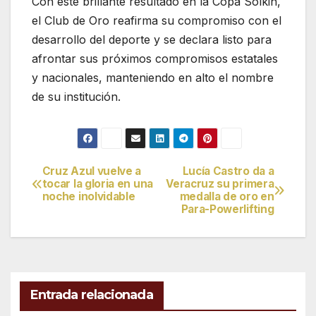
Con este brillante resultado en la Copa Solkin,
el Club de Oro reafirma su compromiso con el
desarrollo del deporte y se declara listo para
afrontar sus próximos compromisos estatales
y nacionales, manteniendo en alto el nombre
de su institución.
Cruz Azul vuelve a
Lucía Castro da a
Navegación
tocar la gloria en una
Veracruz su primera
noche inolvidable
medalla de oro en
de
Para-Powerlifting
entradas
Entrada relacionada