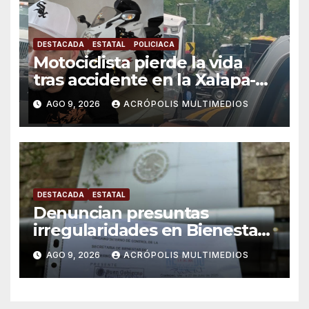
DESTACADA
ESTATAL
POLICIACA
Motociclista pierde la vida
tras accidente en la Xalapa-
Veracruz
AGO 9, 2026
ACRÓPOLIS MULTIMEDIOS
DESTACADA
ESTATAL
Denuncian presuntas
irregularidades en Bienestar
de Coatepec
AGO 9, 2026
ACRÓPOLIS MULTIMEDIOS