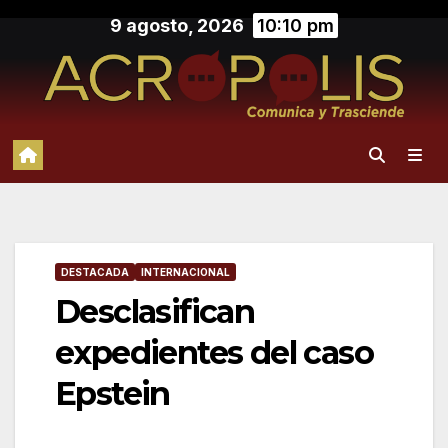
Saltar
9 agosto, 2026
10:10 pm
al
contenido
DESTACADA
INTERNACIONAL
Desclasifican
expedientes del caso
Epstein