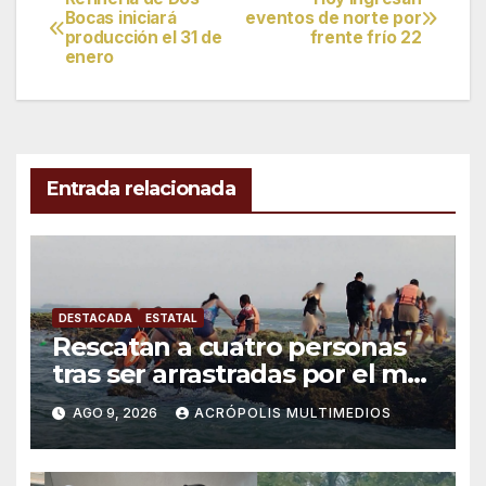
Navegación
Bocas iniciará
eventos de norte por
producción el 31 de
frente frío 22
de
enero
entradas
Entrada relacionada
DESTACADA
ESTATAL
Rescatan a cuatro personas
tras ser arrastradas por el mar
en Chachalacas
AGO 9, 2026
ACRÓPOLIS MULTIMEDIOS