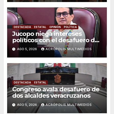
DESTACADA
ESTATAL
OPINIÓN
POLÍTICA
Jucopo niega intereses
políticos con el desafuero de
alcaldes
AGO 5, 2026
ACRÓPOLIS MULTIMEDIOS
DESTACADA
ESTATAL
Congreso avala desafuero de
dos alcaldes veracruzanos
AGO 5, 2026
ACRÓPOLIS MULTIMEDIOS