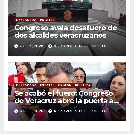
DESTACADA
ESTATAL
Congreso avala desafuero de
dos alcaldes veracruzanos
AGO 5, 2026
ACRÓPOLIS MULTIMEDIOS
DESTACADA
ESTATAL
OPINIÓN
POLÍTICA
Se acabó el fuero: Congreso
de Veracruz abre la puerta a
proceso penal contra alcalde
AGO 5, 2026
ACRÓPOLIS MULTIMEDIOS
de Úrsulo Galván