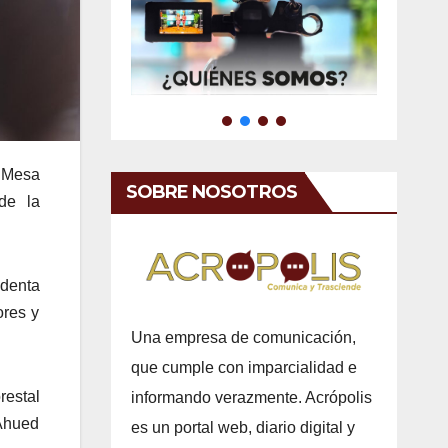
a Mesa
SOBRE NOSOTROS
de la
identa
ores y
Una empresa de comunicación,
que cumple con imparcialidad e
restal
informando verazmente. Acrópolis
 Ahued
es un portal web, diario digital y