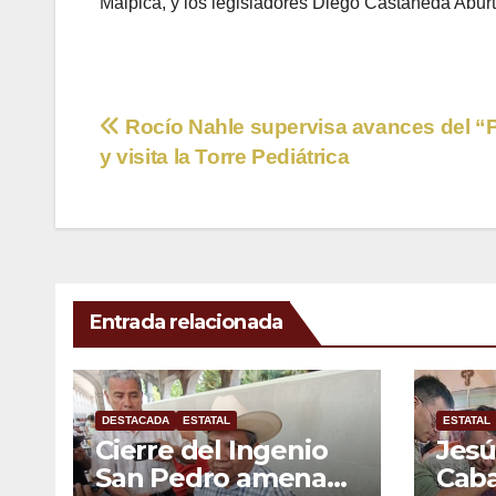
Malpica, y los legisladores Diego Castañeda Abur
Navegación
Rocío Nahle supervisa avances del “P
y visita la Torre Pediátrica
de
entradas
Entrada relacionada
DESTACADA
ESTATAL
ESTATAL
Cierre del Ingenio
Jesú
San Pedro amenaza
Caba