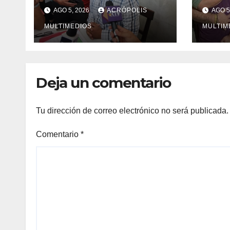
economía de Los
casa
AGO 5, 2026
ACRÓPOLIS
AGO 5
Tuxtlas
libe
MULTIMEDIOS
MULTIM
Deja un comentario
Tu dirección de correo electrónico no será publicada.
Comentario
*