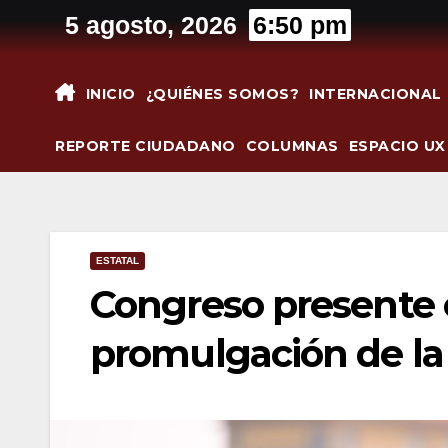
Saltar
5 agosto, 2026
6:50 pm
al
contenido
INICIO
¿QUIÉNES SOMOS?
INTERNACIONAL
REPORTE CIUDADANO
COLUMNAS
ESPACIO UX
ESTATAL
Congreso presente e
promulgación de la