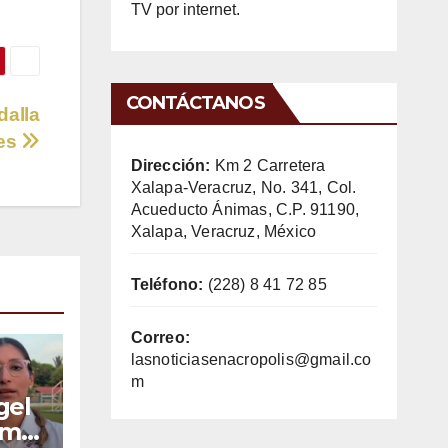
TV por internet.
CONTÁCTANOS
dalla
nes
Dirección:
Km 2 Carretera
Xalapa-Veracruz, No. 341, Col.
Acueducto Ánimas, C.P. 91190,
Xalapa, Veracruz, México
Teléfono:
(228) 8 41 72 85
Correo:
lasnoticiasenacropolis@gmail.co
m
gel
rma