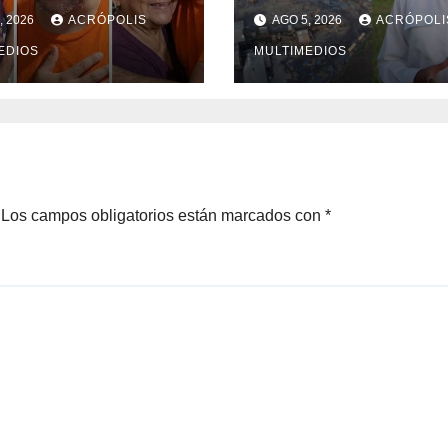
 tras recuperar
cierre del Ingen
, 2026
ACRÓPOLIS
AGO 5, 2026
ACRÓPOLI
rtad
San Pedro; crece
EDIOS
incertidumbre
MULTIMEDIOS
entre obreros y
productores
Los campos obligatorios están marcados con
*