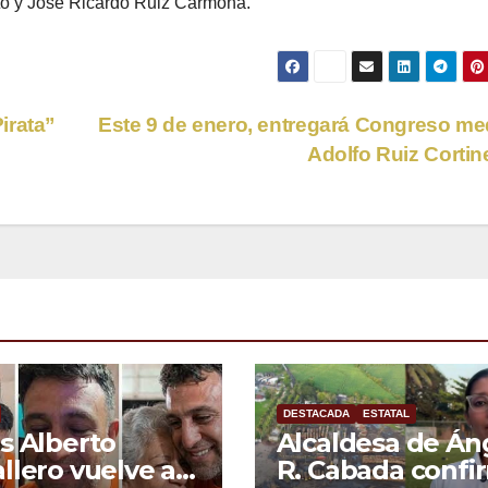
to y José Ricardo Ruiz Carmona.
irata”
Este 9 de enero, entregará Congreso me
Adolfo Ruiz Corti
DESTACADA
ESTATAL
s Alberto
Alcaldesa de Án
llero vuelve a
R. Cabada confi