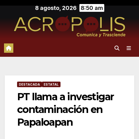
Saltar
8 agosto, 2026
8:50 am
al
contenido
DESTACADA
ESTATAL
PT llama a investigar
contaminación en
Papaloapan