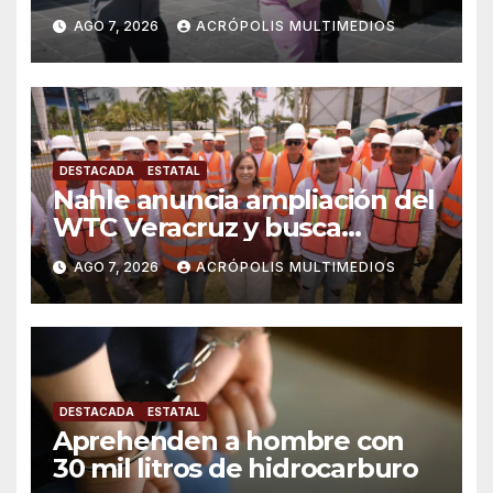
AGO 7, 2026
ACRÓPOLIS MULTIMEDIOS
DESTACADA
ESTATAL
Nahle anuncia ampliación del
WTC Veracruz y busca
solución para ingenio en crisis
AGO 7, 2026
ACRÓPOLIS MULTIMEDIOS
DESTACADA
ESTATAL
Aprehenden a hombre con
30 mil litros de hidrocarburo