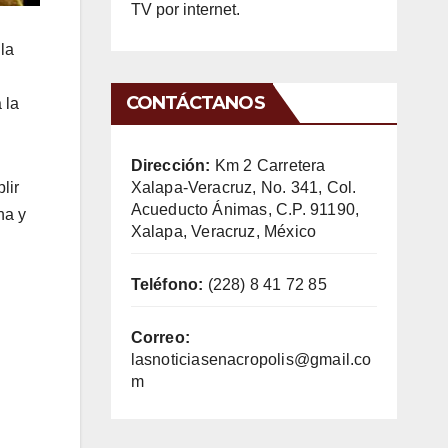
TV por internet.
la
CONTÁCTANOS
 la
Dirección:
Km 2 Carretera
Xalapa-Veracruz, No. 341, Col.
lir
Acueducto Ánimas, C.P. 91190,
na y
Xalapa, Veracruz, México
Teléfono:
(228) 8 41 72 85
Correo:
lasnoticiasenacropolis@gmail.co
m