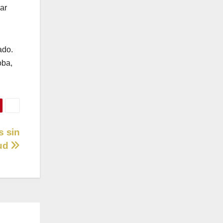
ar
ado.
oba,
s sin
lud