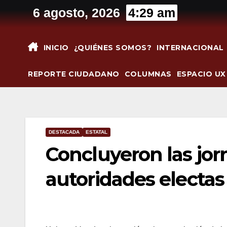
Saltar
6 agosto, 2026
4:29 am
al
contenido
INICIO
¿QUIÉNES SOMOS?
INTERNACIONAL
REPORTE CIUDADANO
COLUMNAS
ESPACIO UX
DESTACADA
ESTATAL
Concluyeron las jor
autoridades electas