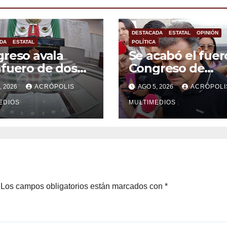
DESTACADA
ESTATAL
OPINIÓN
DA
ESTATAL
POLÍTICA
reso avala
Se acabó el fuer
fuero de dos
Congreso de
ldes
Veracruz abre la
, 2026
ACRÓPOLIS
AGO 5, 2026
ACRÓPOLI
cruzanos
puerta a proces
EDIOS
penal contra
MULTIMEDIOS
alcalde de Úrsul
Galván
Los campos obligatorios están marcados con
*