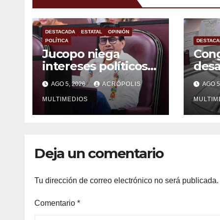
DESTACADA
ESTATAL
OPINIÓN
POLÍTICA
DESTACA
Jucopo niega
Cong
intereses políticos
desa
con el desafuero de
alca
AGO 5, 2026
ACRÓPOLIS
AGO 5
alcaldes
vera
MULTIMEDIOS
MULTIM
Deja un comentario
Tu dirección de correo electrónico no será publicada.
Comentario
*