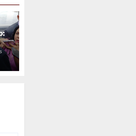
o:
S
o
o