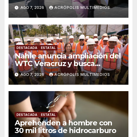
AGO 7, 2026
ACRÓPOLIS MULTIMEDIOS
DESTACADA
ESTATAL
Nahle anuncia ampliación del
WTC Veracruz y busca
solución para ingenio en crisis
AGO 7, 2026
ACRÓPOLIS MULTIMEDIOS
DESTACADA
ESTATAL
Aprehenden a hombre con
30 mil litros de hidrocarburo