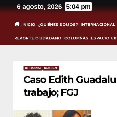
Saltar
6 agosto, 2026
5:04 pm
al
contenido
INICIO
¿QUIÉNES SOMOS?
INTERNACIONAL
REPORTE CIUDADANO
COLUMNAS
ESPACIO UX
DESTACADA
NACIONAL
Caso Edith Guadalup
trabajo; FGJ