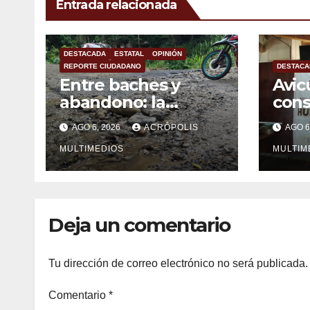
Entrada relacionada
DESTACADA
ESTATAL
OPINIÓN
REPORTE CIUDADANO
DESTACA
Entre baches y
Avic
abandono: la
con
carretera Colipa-
mexi
AGO 6, 2026
ACRÓPOLIS
AGO 6
Yecuatla se
impo
convierte en un
MULTIMEDIOS
MULTIM
riesgo diario
Deja un comentario
Tu dirección de correo electrónico no será publicada.
Comentario
*