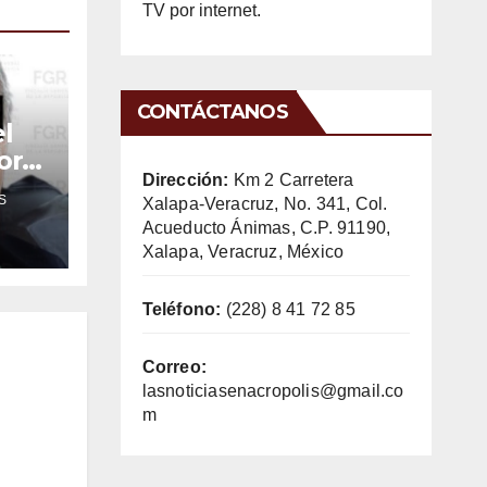
TV por internet.
CONTÁCTANOS
l
or
Dirección:
Km 2 Carretera
S
Xalapa-Veracruz, No. 341, Col.
Acueducto Ánimas, C.P. 91190,
Xalapa, Veracruz, México
Teléfono:
(228) 8 41 72 85
Correo:
lasnoticiasenacropolis@gmail.co
m