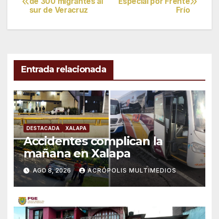
de 300 migrantes al
Especial por Frente
sur de Veracruz
Frío
de
entradas
Entrada relacionada
DESTACADA
XALAPA
Accidentes complican la
mañana en Xalapa
AGO 8, 2026
ACRÓPOLIS MULTIMEDIOS