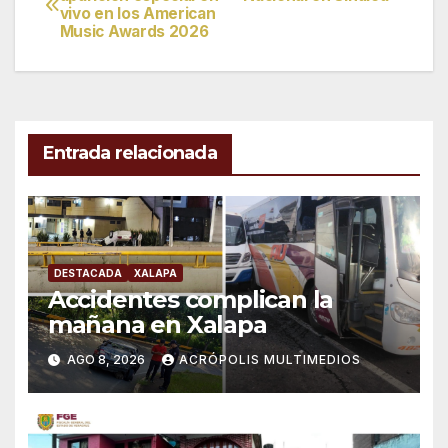
vivo en los American
de
Music Awards 2026
entradas
Entrada relacionada
DESTACADA
XALAPA
Accidentes complican la
mañana en Xalapa
AGO 8, 2026
ACRÓPOLIS MULTIMEDIOS