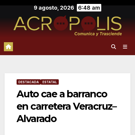
Saltar
9 agosto, 2026
6:48 am
al
contenido
DESTACADA
ESTATAL
Auto cae a barranco
en carretera Veracruz–
Alvarado