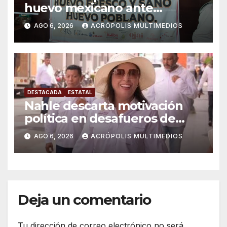
huevo mexicano ante
importaciones
AGO 6, 2026
ACRÓPOLIS MULTIMEDIOS
DESTACADA
ESTATAL
Nahle descarta motivación
política en desafueros de
alcaldes
AGO 6, 2026
ACRÓPOLIS MULTIMEDIOS
Deja un comentario
Tu dirección de correo electrónico no será