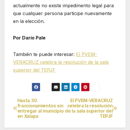
actualmente no existe impedimento legal para
que cualquier persona participe nuevamente
en la elección.
Por Darío Pale
También te puede interesar:
El PVEM-
VERACRUZ celebra la resolución de la sala
superior del TEPJF
Hasta 30
El PVEM-VERACRUZ
Navegación
fraccionamientos sin
celebra la resolución
entregar al municipio
de la sala superior del
de
en Xalapa
TEPJF
entradas