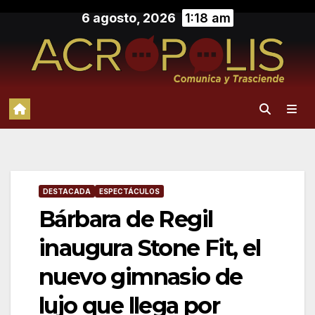
Saltar
6 agosto, 2026
1:18 am
al
contenido
DESTACADA
ESPECTÁCULOS
Bárbara de Regil
inaugura Stone Fit, el
nuevo gimnasio de
lujo que llega por