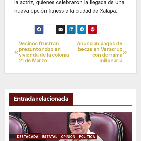
la actriz, quienes celebraron la llegada de una
nueva opción fitness a la ciudad de Xalapa.
Vecinos frustran
Anuncian pagos de
Navegación
presunto robo en
becas en Veracruz
vivienda de la colonia
con derrama
de
21 de Marzo
millonaria
entradas
Entrada relacionada
DESTACADA
ESTATAL
OPINIÓN
POLÍTICA