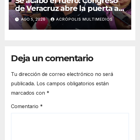
Se acabó el fuero: Congreso
de Veracruz abre la puerta a
proceso penal contra alcalde
AGO 5, 2026
ACRÓPOLIS MULTIMEDIOS
de Úrsulo Galván
Deja un comentario
Tu dirección de correo electrónico no será
publicada.
Los campos obligatorios están
marcados con
*
Comentario
*