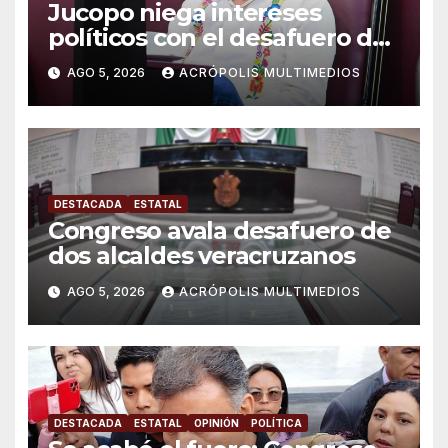
Jucopo niega intereses
políticos con el desafuero de
alcaldes
AGO 5, 2026
ACRÓPOLIS MULTIMEDIOS
DESTACADA
ESTATAL
Congreso avala desafuero de
dos alcaldes veracruzanos
AGO 5, 2026
ACRÓPOLIS MULTIMEDIOS
DESTACADA
ESTATAL
OPINIÓN
POLÍTICA