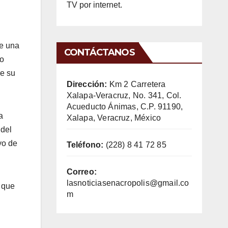
TV por internet.
de una
CONTÁCTANOS
do
re su
Dirección:
Km 2 Carretera
Xalapa-Veracruz, No. 341, Col.
Acueducto Ánimas, C.P. 91190,
a
Xalapa, Veracruz, México
 del
yo de
Teléfono:
(228) 8 41 72 85
Correo:
lasnoticiasenacropolis@gmail.co
 que
m