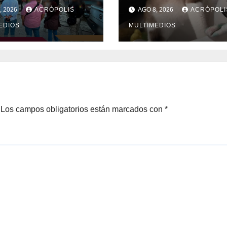
imas en Xalapa
Gato
, 2026
ACRÓPOLIS
AGO 8, 2026
ACRÓPOLI
EDIOS
MULTIMEDIOS
Los campos obligatorios están marcados con
*