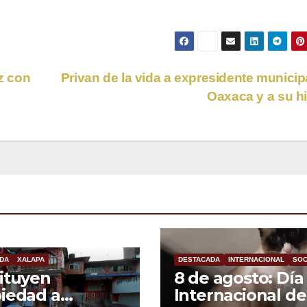
z con
Privan de la vida a expresidente municip
Oaxaca y a su h
DA
XALAPA
DESTACADA
INTERNACIONAL
SOC
ituyen
8 de agosto: Día
iedad a
Internacional de