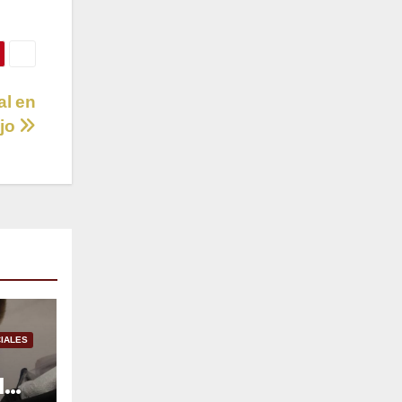
al en
ijo
IALES
l