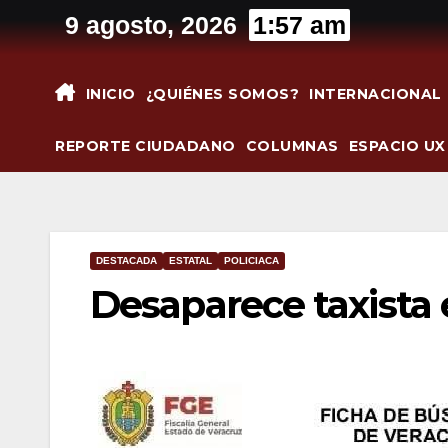
Saltar
9 agosto, 2026
1:57 am
al
contenido
INICIO
¿QUIÉNES SOMOS?
INTERNACIONAL
REPORTE CIUDADANO
COLUMNAS
ESPACIO UX
DESTACADA
ESTATAL
POLICIACA
Desaparece taxista