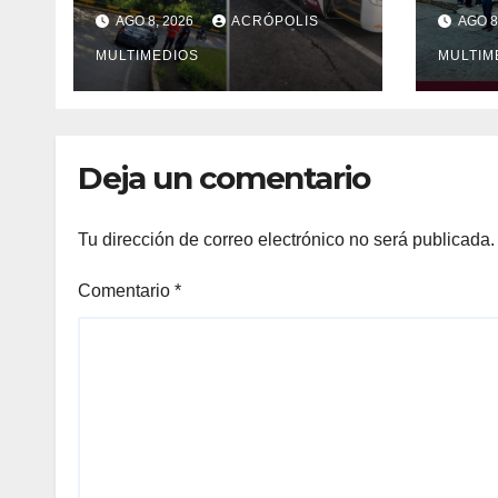
mañana en Xalapa
víct
AGO 8, 2026
ACRÓPOLIS
AGO 8
MULTIMEDIOS
MULTIM
Deja un comentario
Tu dirección de correo electrónico no será publicada.
Comentario
*