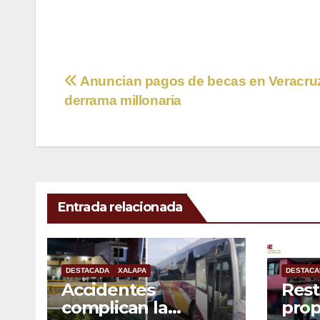
Navegación
Anuncian pagos de becas en Veracru
derrama millonaria
de
entradas
Entrada relacionada
DESTACADA
XALAPA
DESTACA
Accidentes
Rest
complican la
prop