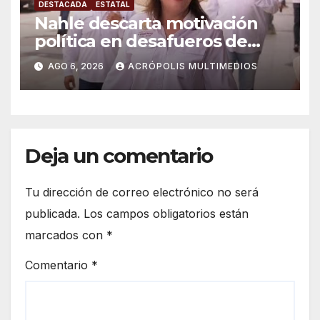
DESTACADA
ESTATAL
Nahle descarta motivación
política en desafueros de
alcaldes
AGO 6, 2026
ACRÓPOLIS MULTIMEDIOS
Deja un comentario
Tu dirección de correo electrónico no será
publicada.
Los campos obligatorios están
marcados con
*
Comentario
*