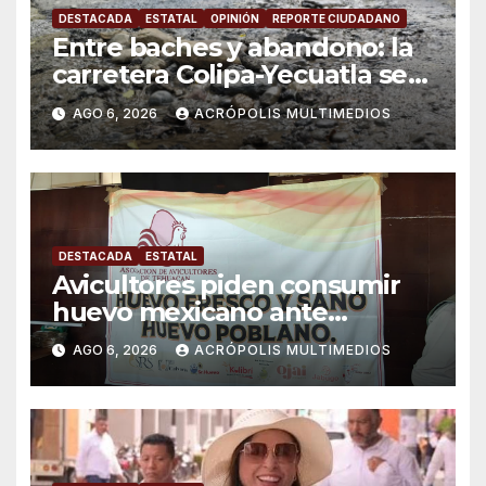
DESTACADA
ESTATAL
OPINIÓN
REPORTE CIUDADANO
Entre baches y abandono: la
carretera Colipa-Yecuatla se
convierte en un riesgo diario
AGO 6, 2026
ACRÓPOLIS MULTIMEDIOS
DESTACADA
ESTATAL
Avicultores piden consumir
huevo mexicano ante
importaciones
AGO 6, 2026
ACRÓPOLIS MULTIMEDIOS