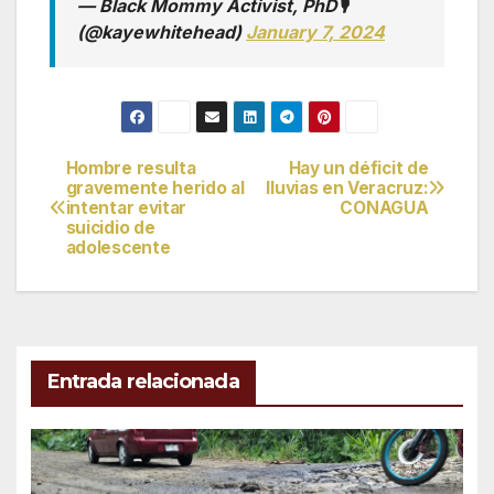
— Black Mommy Activist, PhD🎙
(@kayewhitehead)
January 7, 2024
Hombre resulta
Hay un déficit de
Navegación
gravemente herido al
lluvias en Veracruz:
intentar evitar
CONAGUA
de
suicidio de
adolescente
entradas
Entrada relacionada