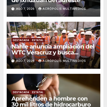
de Ixhuatlán del Sureste
AGO 7, 2026
ACRÓPOLIS MULTIMEDIOS
DESTACADA
ESTATAL
Nahle anuncia ampliación del
WTC Veracruz y busca
solución para ingenio en crisis
AGO 7, 2026
ACRÓPOLIS MULTIMEDIOS
DESTACADA
ESTATAL
Aprehenden a hombre con
30 mil litros de hidrocarburo